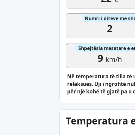
Numri i ditëve me shi
2
Shpejtësia mesatare e e
9
km/h
Në temperatura të tilla të 
relaksues. Uji i ngrohtë n
për një kohë të gjatë pa u 
Temperatura e