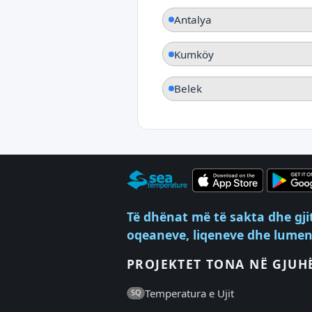
Antalya
Kumköy
Belek
Të dhënat më të sakta dhe gji
oqeaneve, liqeneve dhe lumenj
PROJEKTET TONA NË GJUH
Temperatura e Ujit
SQ