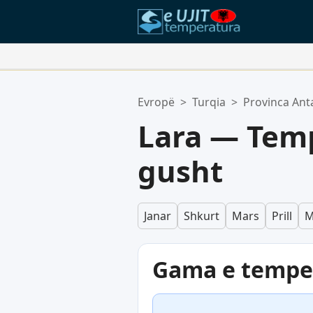
Vendet Tua Të Preferuara:
Evropë
>
Turqia
>
Provinca Ant
Lista juaj e preferuar është bosh.
Lara — Temp
gusht
Janar
Shkurt
Mars
Prill
M
Gama e temper