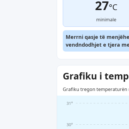
27
°C
minimale
Merrni qasje të menjëhe
vendndodhjet e tjera me
Grafiku i temp
Grafiku tregon temperaturën me
31°
30°