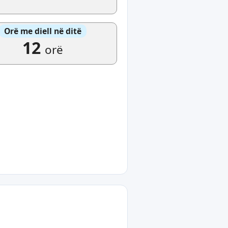
Orë me diell në ditë
12
orë