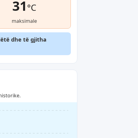
31
°C
maksimale
ëtë dhe të gjitha
istorike.