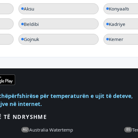
Aksu
Konyaaltı
Beldibi
Kadriye
Gojnuk
Kemer
thëpërfshirëse për temperaturën e ujit të deteve,
ve në internet.
Ë TË NDRYSHME
Australia Watertemp
Te
AU
BS