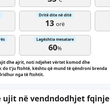
Dritë dite në ditë
13
orë
rës
Lagështia mesatare
60
%
ujit dhe ajrit, noti ndjehet vërtet komod dhe
uk do t'ju ftohtë, kështu që mund të qëndroni brenda
dridhur nga të ftohtit.
 ujit në vendndodhjet fqinje