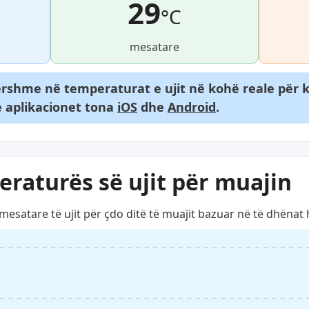
29
°C
mesatare
rshme në temperaturat e ujit në kohë reale për k
 aplikacionet tona
iOS
dhe
Android
.
eraturës së ujit për muajin
satare të ujit për çdo ditë të muajit bazuar në të dhënat h