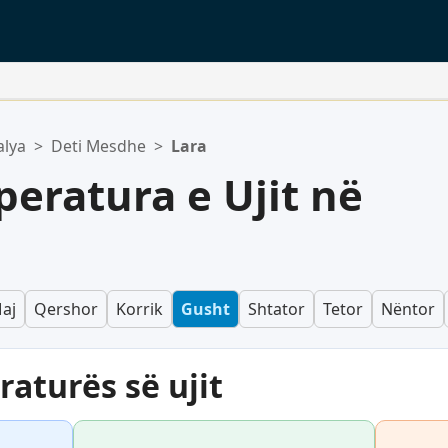
alya
>
Deti Mesdhe
>
Lara
eratura e Ujit në
aj
Qershor
Korrik
Gusht
Shtator
Tetor
Nëntor
aturës së ujit