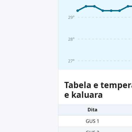
29°
28°
27°
Tabela e tempera
e kaluara
Dita
GUS 1