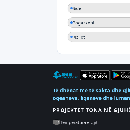
Side
Bogazkent
Kızılot
Të dhënat më të sakta dhe gji
oqeaneve, liqeneve dhe lumenj
PROJEKTET TONA NË GJUH
Temperatura e Ujit
SQ