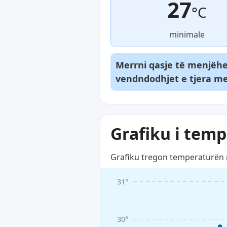
27
°C
minimale
Merrni qasje të menjëhe
vendndodhjet e tjera me
Grafiku i temp
Grafiku tregon temperaturën me
31°
30°