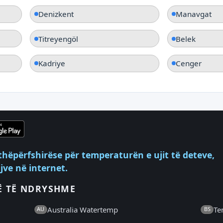
Denizkent
Manavgat
Titreyengöl
Belek
Kadriye
Cenger
thëpërfshirëse për temperaturën e ujit të deteve,
ve në internet.
Ë TË NDRYSHME
Australia Watertemp
Te
AU
BS