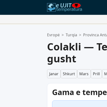
Vendet Tua Të Preferuara:
Evropë
>
Turqia
>
Provinca Ant
Lista juaj e preferuar është bosh.
Colakli — T
gusht
Janar
Shkurt
Mars
Prill
M
Gama e temper