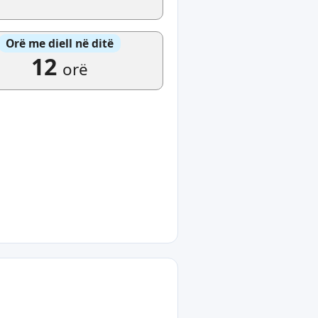
Orë me diell në ditë
12
orë