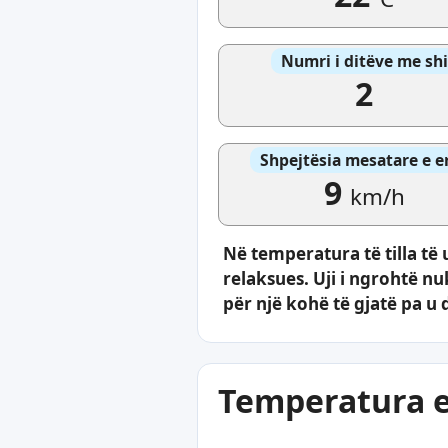
Numri i ditëve me shi
2
Shpejtësia mesatare e e
9
km/h
Në temperatura të tilla të 
relaksues. Uji i ngrohtë n
për një kohë të gjatë pa u 
Temperatura e