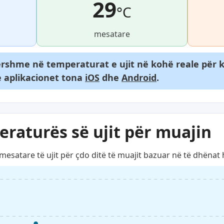
29
°C
mesatare
rshme në temperaturat e ujit në kohë reale për k
 aplikacionet tona
iOS
dhe
Android
.
eraturës së ujit për muajin
satare të ujit për çdo ditë të muajit bazuar në të dhënat h