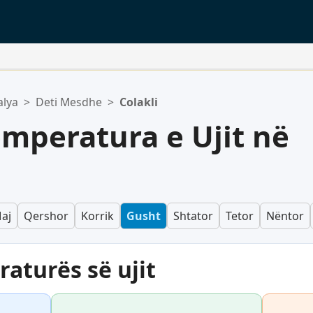
alya
>
Deti Mesdhe
>
Colakli
emperatura e Ujit në
aj
Qershor
Korrik
Gusht
Shtator
Tetor
Nëntor
aturës së ujit