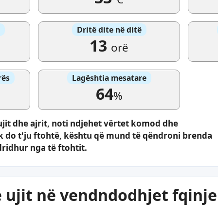
Dritë dite në ditë
13
orë
rës
Lagështia mesatare
64
%
ujit dhe ajrit, noti ndjehet vërtet komod dhe
uk do t'ju ftohtë, kështu që mund të qëndroni brenda
dridhur nga të ftohtit.
 ujit në vendndodhjet fqinje