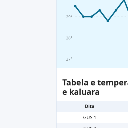
29°
28°
27°
Tabela e tempera
e kaluara
Dita
GUS 1