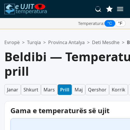
Temperatura:
°C
°F
Vendet Tua Të Preferuara:
Evropë
>
Turqia
>
Provinca Antalya
>
Deti Mesdhe
>
B
Lista juaj e preferuar është bosh.
Beldibi — Temperatur
prill
Janar
Shkurt
Mars
Prill
Maj
Qershor
Korrik
Gama e temperaturës së ujit