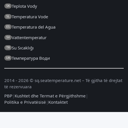
Teplota Vody
SK
Temperatura Vode
SL
Temperatura del Agua
ES
Vattentemperatur
SV
Su Sıcaklığı
TR
Температура Води
UK
2014 - 2026 © sq.seatemperature.net – Të gjitha të drejtat
të rezervuara
PBP
|
Kushtet dhe Termat e Përgjithshme
|
Politika e Privatësisë
|
Kontaktet