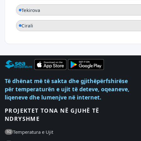
Tekirova
Cirali
Të dhënat më të sakta dhe gjithëpërfshirëse
për temperaturën e ujit të deteve, oqeaneve,
liqeneve dhe lumenjve në internet.
PROJEKTET TONA NË GJUHË TË
NDRYSHME
Temperatura e Ujit
SQ