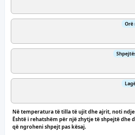
Orë 
Shpejtë
Lagë
Në temperatura të tilla të ujit dhe ajrit, noti ndj
Është i rehatshëm për një zhytje të shpejtë dhe 
që ngroheni shpejt pas kësaj.