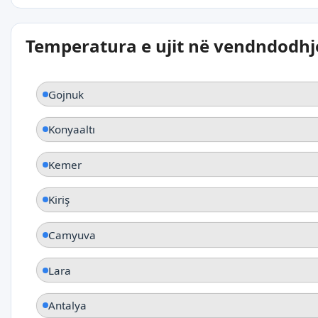
Temperatura e ujit në vendndodhje
Gojnuk
Konyaaltı
Kemer
Kiriş
Camyuva
Lara
Antalya