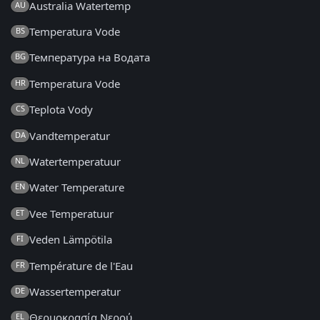
Australia Watertemp
AU
Temperatura Vode
BS
Температура на Водата
BG
Temperatura Vode
HR
Teplota Vody
CS
Vandtemperatur
DA
Watertemperatuur
NL
Water Temperature
EN
Vee Temperatuur
ET
Veden Lämpötila
FI
Température de l'Eau
FR
Wassertemperatur
DE
Θερμοκρασία Νερού
EL