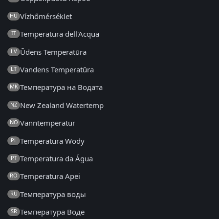
Vízhőmérséklet
HU
Temperatura dell'Acqua
IT
Ūdens Temperatūra
LV
Vandens Temperatūra
LT
Температура на Водата
MK
New Zealand Watertemp
NZ
Vanntemperatur
NO
Temperatura Wody
PL
Temperatura da Água
PT
Temperatura Apei
RO
Температура воды
RU
Температура Воде
SR