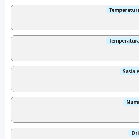
Temperatura
Temperatura 
Sasia 
Numri
Dri