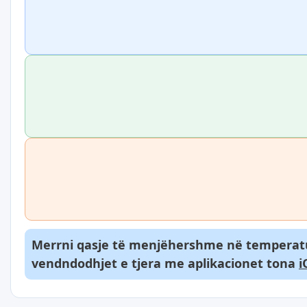
Merrni qasje të menjëhershme në temperatura
vendndodhjet e tjera me aplikacionet tona
i