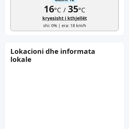
16
35
°C
/
°C
kryesisht i kthjellët
shi: 0% | era: 18 km/h
Lokacioni dhe informata
lokale