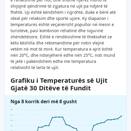
shijojnë qëndrime të zgjatura në ujë pa ndjerë të
ftohtë. Uji është këndshëm i ngrohtë, duke e bërë atë
ideal për relaksim dhe sporte ujore. Ky diapazon i
temperaturës është veçanërisht popullor në mesin e
turistëve, pasi kombinon rehatinë dhe sigurinë
shëndetësore. Është e rëndësishme të theksohet se
këto këshilla dhe rekomandime për notin vlejnë
vetëm në mot të mirë. Kur temperatura e ajrit është
nën 20°C, dhe ndonjëherë edhe nën 25°C, noti mund
të jetë i pakëndshëm edhe me temperatura
relativisht të larta të ujit.
Grafiku i Temperaturës së Ujit
Gjatë 30 Ditëve të Fundit
Nga 8 korrik deri më 8 gusht
26°
25°
24°
23°
22°