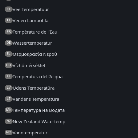
Vee Temperatuur
ET
Veden Lämpötila
FI
Température de l'Eau
FR
Wassertemperatur
DE
Θερμοκρασία Νερού
EL
Vízhőmérséklet
HU
Temperatura dell'Acqua
IT
Ūdens Temperatūra
LV
Vandens Temperatūra
LT
Температура на Водата
MK
New Zealand Watertemp
NZ
Vanntemperatur
NO