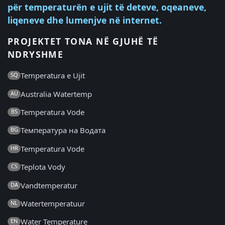
për temperaturën e ujit të deteve, oqeaneve,
liqeneve dhe lumenjve në internet.
PROJEKTET TONA NË GJUHË TË
NDRYSHME
Temperatura e Ujit
SQ
Australia Watertemp
AU
Temperatura Vode
BS
Температура на Водата
BG
Temperatura Vode
HR
Teplota Vody
CS
Vandtemperatur
DA
Watertemperatuur
NL
Water Temperature
EN