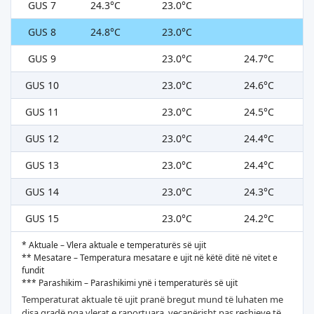
GUS 7
24.3°C
23.0°C
GUS 8
24.8°C
23.0°C
GUS 9
23.0°C
24.7°C
GUS 10
23.0°C
24.6°C
GUS 11
23.0°C
24.5°C
GUS 12
23.0°C
24.4°C
GUS 13
23.0°C
24.4°C
GUS 14
23.0°C
24.3°C
GUS 15
23.0°C
24.2°C
* Aktuale – Vlera aktuale e temperaturës së ujit
** Mesatare – Temperatura mesatare e ujit në këtë ditë në vitet e
fundit
*** Parashikim – Parashikimi ynë i temperaturës së ujit
Temperaturat aktuale të ujit pranë bregut mund të luhaten me
disa gradë nga vlerat e raportuara, veçanërisht pas reshjeve të