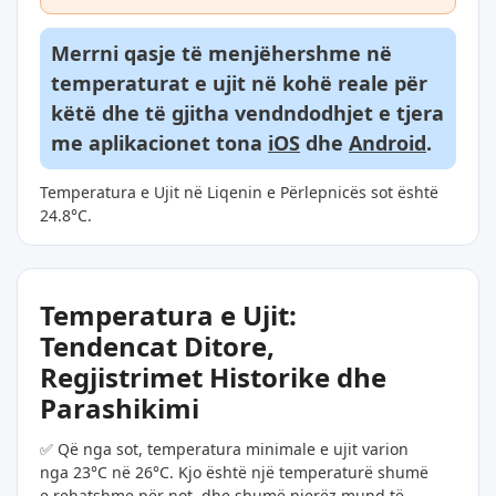
Merrni qasje të menjëhershme në
temperaturat e ujit në kohë reale për
këtë dhe të gjitha vendndodhjet e tjera
me aplikacionet tona
iOS
dhe
Android
.
Temperatura e Ujit në Liqenin e Përlepnicës sot është
24.8°C.
Temperatura e Ujit:
Tendencat Ditore,
Regjistrimet Historike dhe
Parashikimi
✅ Që nga sot, temperatura minimale e ujit varion
nga 23°C në 26°C. Kjo është një temperaturë shumë
e rehatshme për not, dhe shumë njerëz mund të