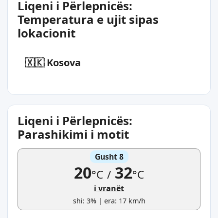
Liqeni i Përlepnicës:
Temperatura e ujit sipas
lokacionit
🇽🇰 Kosova
Liqeni i Përlepnicës:
Parashikimi i motit
Gusht 8
20
32
°C
/
°C
i vranët
shi: 3% | era: 17 km/h