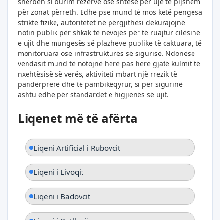
shërben si burim rezervë ose shtesë për ujë të pijshëm
për zonat përreth. Edhe pse mund të mos ketë pengesa
strikte fizike, autoritetet në përgjithësi dekurajojnë
notin publik për shkak të nevojës për të ruajtur cilësinë
e ujit dhe mungesës së plazheve publike të caktuara, të
monitoruara ose infrastrukturës së sigurisë. Ndonëse
vendasit mund të notojnë herë pas here gjatë kulmit të
nxehtësisë së verës, aktiviteti mbart një rrezik të
pandërprerë dhe të pambikëqyrur, si për sigurinë
ashtu edhe për standardet e higjienës së ujit.
Liqenet më të afërta
Liqeni Artificial i Rubovcit
Liqeni i Livoqit
Liqeni i Badovcit