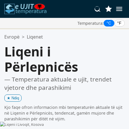
Temperatura:
°C
°F
Vendet Tua Të Preferuara:
Evropë
>
Liqenet
Lista juaj e preferuar është bosh.
Liqeni i
Përlepnicës
— Temperatura aktuale e ujit, trendet
vjetore dhe parashikimi
★
Ndiq
Kjo faqe ofron informacion mbi temperaturën aktuale të ujit
në Liqenin e Përlepnicës, tendencat, gamën mujore dhe
parashikimin për ditët në vijim.