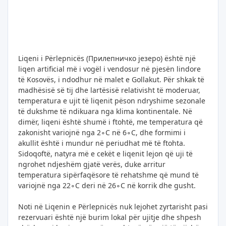
Liqeni i Përlepnicës (Прилепничко језеро) është një
liqen artificial më i vogël i vendosur në pjesën lindore
të Kosovës, i ndodhur në malet e Gollakut. Për shkak të
madhësisë së tij dhe lartësisë relativisht të moderuar,
temperatura e ujit të liqenit pëson ndryshime sezonale
të dukshme të ndikuara nga klima kontinentale. Në
dimër, liqeni është shumë i ftohtë, me temperatura që
zakonisht variojnë nga 2∘C në 6∘C, dhe formimi i
akullit është i mundur në periudhat më të ftohta.
Sidoqoftë, natyra më e cekët e liqenit lejon që uji të
ngrohet ndjeshëm gjatë verës, duke arritur
temperatura sipërfaqësore të rehatshme që mund të
variojnë nga 22∘C deri në 26∘C në korrik dhe gusht.
Noti në Liqenin e Përlepnicës nuk lejohet zyrtarisht pasi
rezervuari është një burim lokal për ujitje dhe shpesh