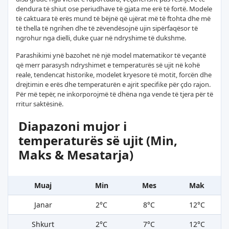
dendura të shiut ose periudhave të gjata me erë të fortë. Modele
të caktuara të erës mund të bëjnë që ujërat më të ftohta dhe më
të thella të ngrihen dhe të zëvendësojnë ujin sipërfaqësor të
ngrohur nga dielli, duke çuar në ndryshime të dukshme.
Parashikimi ynë bazohet në një model matematikor të veçantë
që merr parasysh ndryshimet e temperaturës së ujit në kohë
reale, tendencat historike, modelet kryesore të motit, forcën dhe
drejtimin e erës dhe temperaturën e ajrit specifike për çdo rajon.
Për më tepër, ne inkorporojmë të dhëna nga vende të tjera për të
rritur saktësinë.
Diapazoni mujor i
temperaturës së ujit (Min,
Maks & Mesatarja)
Muaj
Min
Mes
Mak
Janar
2°C
8°C
12°C
Shkurt
2°C
7°C
12°C